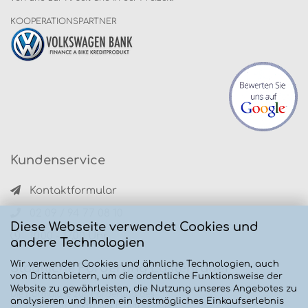
KOOPERATIONSPARTNER
Kundenservice
Kontaktformular
02 09 / 94 77 08 10
Diese Webseite verwendet Cookies und
10.00 - 17.00 Uhr
andere Technologien
Wir verwenden Cookies und ähnliche Technologien, auch
Staatliche Förderung Lastenräder
von Drittanbietern, um die ordentliche Funktionsweise der
Website zu gewährleisten, die Nutzung unseres Angebotes zu
Die Formulare zur Förderung des
analysieren und Ihnen ein bestmögliches Einkaufserlebnis
Absatzes von elektronisch betriebenen