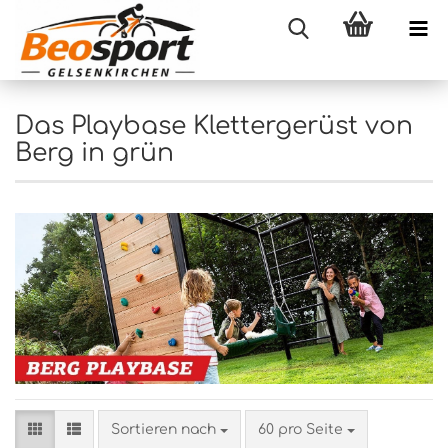
Das Playbase Klettergerüst von
Berg in grün
Sortieren nach
pro Seite
Sortieren nach
60 pro Seite