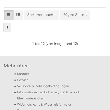
Sortieren nach
pro Seite
Sortieren nach
60 pro Seite
1
1
bis
12
(von insgesamt
12
)
Mehr über...
Kontakt
Service
Versand- & Zahlungsbedingungen
Informationen zu Batterien, Elektro- und
Elektronikgeräten
Widerrufsrecht & Widerrufsformular